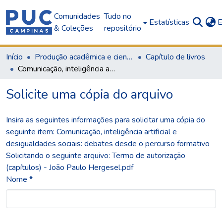
Comunidades
Tudo no
Estatísticas
E
& Coleções
repositório
Início
Produção acadêmica e científica
Capítulo de livros
Comunicação, inteligência artificial e desigualdades sociais: debates desde o percurso formativo
Solicite uma cópia do arquivo
Insira as seguintes informações para solicitar uma cópia do
seguinte item:
Comunicação, inteligência artificial e
desigualdades sociais: debates desde o percurso formativo
Solicitando o seguinte arquivo: Termo de autorização
(capítulos) - João Paulo Hergesel.pdf
Nome *