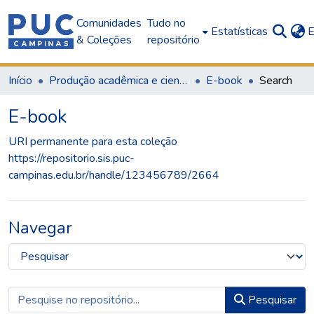
Comunidades
Tudo no
Estatísticas
E
& Coleções
repositório
Início
Produção acadêmica e científica
E-book
Search
E-book
URI permanente para esta coleção
https://repositorio.sis.puc-
campinas.edu.br/handle/123456789/2664
Navegar
Pesquisar