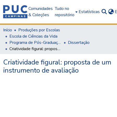
Comunidades
Tudo no
Estatísticas
E
& Coleções
repositório
Início
Produções por Escolas
Escola de Ciências da Vida
Programa de Pós-Graduação em Psicologia
Dissertação
Criatividade figural: proposta de um instrumento de avaliação
Criatividade figural: proposta de um
instrumento de avaliação