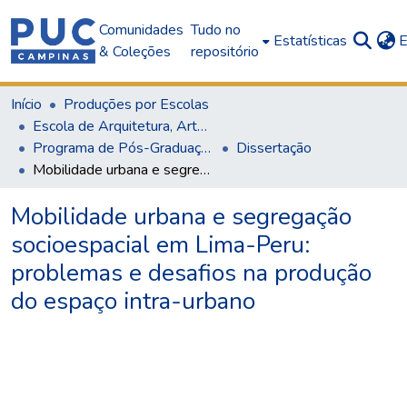
Comunidades
Tudo no
Estatísticas
E
& Coleções
repositório
Início
Produções por Escolas
Escola de Arquitetura, Artes e Design
Programa de Pós-Graduação em Arquitetura e Urbanismo
Dissertação
Mobilidade urbana e segregação socioespacial em Lima-Peru: problemas e desafios na produção do espaço intra-urbano
Mobilidade urbana e segregação
socioespacial em Lima-Peru:
problemas e desafios na produção
do espaço intra-urbano