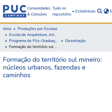
Comunidades
Tudo no
Estatísticas
E
& Coleções
repositório
Início
Produções por Escolas
Escola de Arquitetura, Artes e Design
Programa de Pós-Graduação em Arquitetura e Urbanismo
Dissertação
Formação do território sul mineiro: núcleos urbanos, fazendas e caminhos
Formação do território sul mineiro:
núcleos urbanos, fazendas e
caminhos