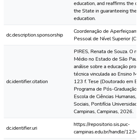
education, and reaffirms the cen
the State in guaranteeing the r
education.
Coordenação de Aperfeiçoame
dc.description.sponsorship
Pessoal de Nível Superior (C
PIRES, Renata de Souza. O no
Médio no Estado de São Paul
análise sobre a educação profi
técnica vinculada ao Ensino M
dc.identifier.citation
123 f. Tese (Doutorado em Ed
Programa de Pós-Graduação 
Escola de Ciências Humanas, Ju
Sociais, Pontifícia Universidad
Campinas, Campinas, 2026.
https://repositorio.sis.puc-
dc.identifier.uri
campinas.edu.br/handle/123