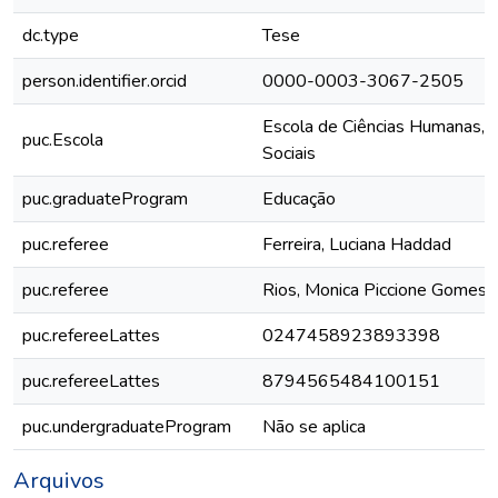
dc.type
Tese
person.identifier.orcid
0000-0003-3067-2505
Escola de Ciências Humanas, Ju
puc.Escola
Sociais
puc.graduateProgram
Educação
puc.referee
Ferreira, Luciana Haddad
puc.referee
Rios, Monica Piccione Gomes
puc.refereeLattes
0247458923893398
puc.refereeLattes
8794565484100151
puc.undergraduateProgram
Não se aplica
Arquivos