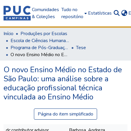
Comunidades
Tudo no
Estatísticas
E
& Coleções
repositório
Início
Produções por Escolas
Escola de Ciências Humanas, Jurídicas e Sociais
Programa de Pós-Graduação em Educação
Tese
O novo Ensino Médio no Estado de São Paulo: uma análise sobre a educação profissional técnica vinculada ao Ensino Médio
O novo Ensino Médio no Estado de
São Paulo: uma análise sobre a
educação profissional técnica
vinculada ao Ensino Médio
Página do item simplificado
dc.contributor.advisor
Barbosa, Andreza