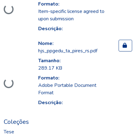
Formato:
Carregando...
Item-specific license agreed to
upon submission
Descrição:
Nome:
hjs_ppgedu_ta_pires_rs.pdf
Tamanho:
289.17 KB
Formato:
Carregando...
Adobe Portable Document
Format
Descrição:
Coleções
Tese