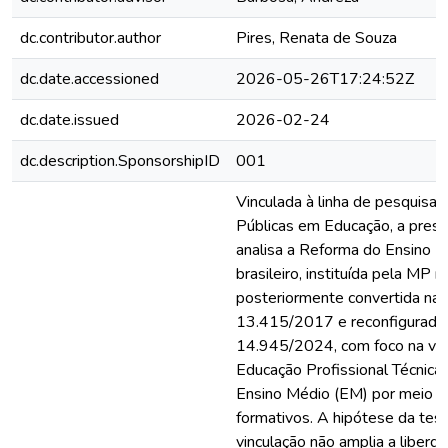
dc.contributor.author
Pires, Renata de Souza
dc.date.accessioned
2026-05-26T17:24:52Z
dc.date.issued
2026-02-24
dc.description.SponsorshipID
001
Vinculada à linha de pesquisa P
Públicas em Educação, a pres
analisa a Reforma do Ensino 
brasileiro, instituída pela MP 
posteriormente convertida na L
13.415/2017 e reconfigurada p
14.945/2024, com foco na vin
Educação Profissional Técnica
Ensino Médio (EM) por meio do
formativos. A hipótese da tes
vinculação não amplia a liberd