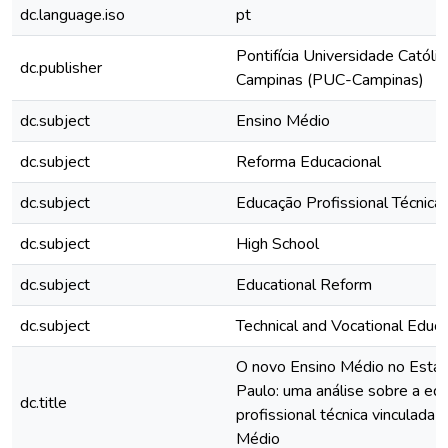
dc.language.iso
pt
Pontifícia Universidade Católic
dc.publisher
Campinas (PUC-Campinas)
dc.subject
Ensino Médio
dc.subject
Reforma Educacional
dc.subject
Educação Profissional Técnica
dc.subject
High School
dc.subject
Educational Reform
dc.subject
Technical and Vocational Educa
O novo Ensino Médio no Esta
Paulo: uma análise sobre a ed
dc.title
profissional técnica vinculada 
Médio