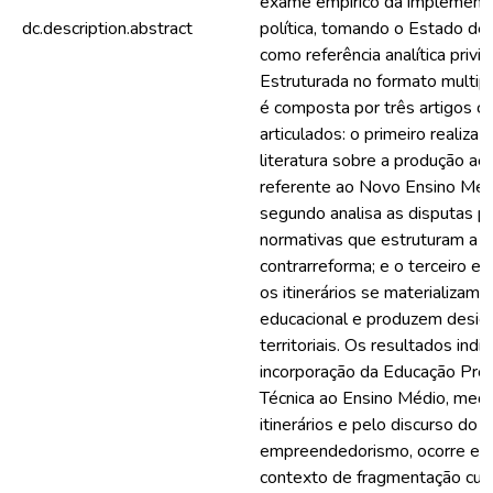
exame empírico da implement
dc.description.abstract
política, tomando o Estado de
como referência analítica privil
Estruturada no formato multip
é composta por três artigos cie
articulados: o primeiro realiza 
literatura sobre a produção a
referente ao Novo Ensino Méd
segundo analisa as disputas po
normativas que estruturam a r
contrarreforma; e o terceiro 
os itinerários se materializam 
educacional e produzem desig
territoriais. Os resultados ind
incorporação da Educação Prof
Técnica ao Ensino Médio, med
itinerários e pelo discurso do
empreendedorismo, ocorre e
contexto de fragmentação curri