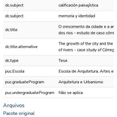
dc.subject
calificación paisajística
dc.subject
memoria y identidad
O crescimento da cidade e a ani
dc.title
dos rios - estudo de caso córre
The growth of the city and the an
dc.title.alternative
of rivers - case study of Córreg
dc.type
Tese
puc.Escola
Escola de Arquitetura, Artes e 
puc.graduateProgram
Arquitetura e Urbanismo
puc.undergraduateProgram
Não se aplica
Arquivos
Pacote original