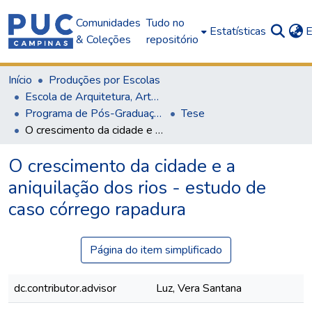
Comunidades
Tudo no
Estatísticas
E
& Coleções
repositório
Início
Produções por Escolas
Escola de Arquitetura, Artes e Design
Programa de Pós-Graduação em Arquitetura e Urbanismo
Tese
O crescimento da cidade e a aniquilação dos rios - estudo de caso córrego rapadura
O crescimento da cidade e a
aniquilação dos rios - estudo de
caso córrego rapadura
Página do item simplificado
dc.contributor.advisor
Luz, Vera Santana