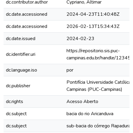
dc.contributor.author
Cypriano, Altimar
dc.date.accessioned
2024-04-23T11:40:48Z
dc.date.accessioned
2026-02-13T15:34:43Z
dc.date.issued
2024-02-23
https://repositorio.sis.puc-
dc.identifier.uri
campinas.edu.br/handle/1234
dc.language.iso
por
Pontifícia Universidade Católica
dc.publisher
Campinas (PUC-Campinas)
dc.rights
Acesso Aberto
dc.subject
bacia do rio Aricanduva
dc.subject
sub-bacia do córrego Rapadura