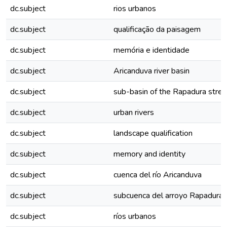
dc.subject
rios urbanos
dc.subject
qualificação da paisagem
dc.subject
memória e identidade
dc.subject
Aricanduva river basin
dc.subject
sub-basin of the Rapadura stre
dc.subject
urban rivers
dc.subject
landscape qualification
dc.subject
memory and identity
dc.subject
cuenca del río Aricanduva
dc.subject
subcuenca del arroyo Rapadura
dc.subject
ríos urbanos