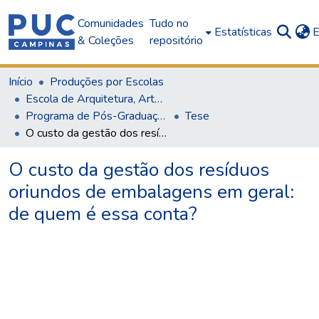
Comunidades
Tudo no
Estatísticas
E
& Coleções
repositório
Início
Produções por Escolas
Escola de Arquitetura, Artes e Design
Programa de Pós-Graduação em Arquitetura e Urbanismo
Tese
O custo da gestão dos resíduos oriundos de embalagens em geral: de quem é essa conta?
O custo da gestão dos resíduos
oriundos de embalagens em geral:
de quem é essa conta?