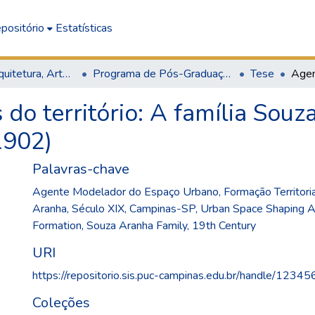
positório
Estatísticas
Escola de Arquitetura, Artes e Design
Programa de Pós-Graduação em Arquitetura e Urbanismo
Tese
do território: A família Sou
1902)
Palavras-chave
Agente Modelador do Espaço Urbano
,
Formação Territori
Aranha
,
Século XIX
,
Campinas-SP
,
Urban Space Shaping 
Formation
,
Souza Aranha Family
,
19th Century
URI
https://repositorio.sis.puc-campinas.edu.br/handle/123
Coleções