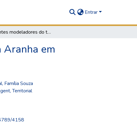
Entrar
Agentes modeladores do território: A família Souza Aranha em Campinas-SP (1806-1902)
za Aranha em
al
,
Família Souza
Agent
,
Territorial
456789/4158