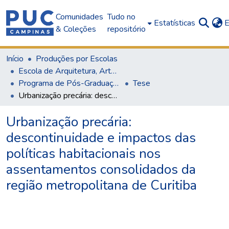
Comunidades
Tudo no
Estatísticas
E
& Coleções
repositório
Início
Produções por Escolas
Escola de Arquitetura, Artes e Design
Programa de Pós-Graduação em Arquitetura e Urbanismo
Tese
Urbanização precária: descontinuidade e impactos das políticas habitacionais nos assentamentos consolidados da região metropolitana de Curitiba
Urbanização precária:
descontinuidade e impactos das
políticas habitacionais nos
assentamentos consolidados da
região metropolitana de Curitiba