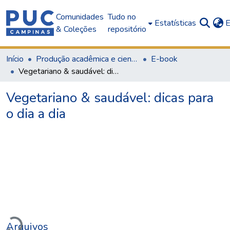
Comunidades
Tudo no
Estatísticas
E
& Coleções
repositório
Início
Produção acadêmica e científica
E-book
Vegetariano & saudável: dicas para o dia a dia
Vegetariano & saudável: dicas para
o dia a dia
gando...
Arquivos