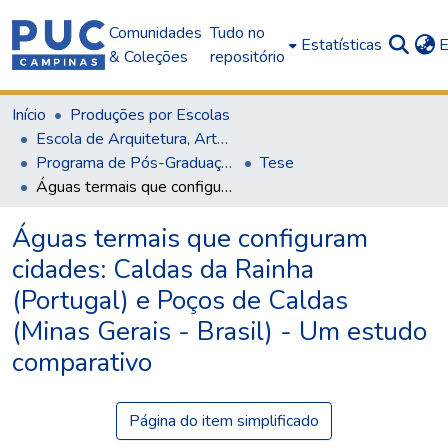
Comunidades
Tudo no
Estatísticas
E
& Coleções
repositório
Início
Produções por Escolas
Escola de Arquitetura, Artes e Design
Programa de Pós-Graduação em Arquitetura e Urbanismo
Tese
Águas termais que configuram cidades: Caldas da Rainha (Portugal) e Poços de Caldas (Minas Gerais - Brasil) - Um estudo comparativo
Águas termais que configuram
cidades: Caldas da Rainha
(Portugal) e Poços de Caldas
(Minas Gerais - Brasil) - Um estudo
comparativo
Página do item simplificado