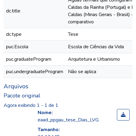
Águas termais que configuram c
Caldas da Rainha (Portugal) e 
dc.title
Caldas (Minas Gerais - Brasil) 
comparativo
dc.type
Tese
puc.Escola
Escola de Ciências da Vida
puc.graduateProgram
Arquitetura e Urbanismo
puc.undergraduateProgram
Não se aplica
Arquivos
Pacote original
Agora exibindo
1 - 1 de 1
Nome:
eaad_ppgau_tese_Dias_LVG
Tamanho: