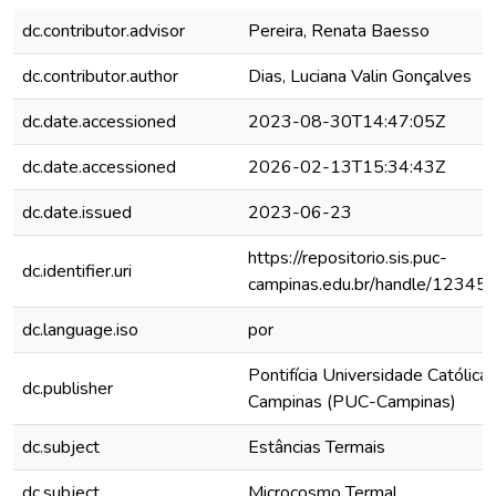
dc.contributor.advisor
Pereira, Renata Baesso
dc.contributor.author
Dias, Luciana Valin Gonçalves
dc.date.accessioned
2023-08-30T14:47:05Z
dc.date.accessioned
2026-02-13T15:34:43Z
dc.date.issued
2023-06-23
https://repositorio.sis.puc-
dc.identifier.uri
campinas.edu.br/handle/1234
dc.language.iso
por
Pontifícia Universidade Católica
dc.publisher
Campinas (PUC-Campinas)
dc.subject
Estâncias Termais
dc.subject
Microcosmo Termal