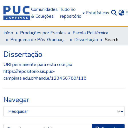
Comunidades
Tudo no
Estatísticas
E
& Coleções
repositório
Início
Produções por Escolas
Escola Politécnica
Programa de Pós-Graduação em Sistemas de Infraestrutura Urbana
Dissertação
Search
Dissertação
URI permanente para esta coleção
https://repositorio.sis.puc-
campinas.edu.br/handle/123456789/118
Navegar