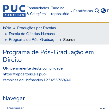
Comunidades
Tudo no
Estatísticas
E
& Coleções
repositório
Início
Produções por Escolas
Escola de Ciências Humanas, Jurídicas e Sociais
Programa de Pós-Graduação em Direito
Search
Programa de Pós-Graduação em
Direito
URI permanente desta comunidade
https://repositorio.sis.puc-
campinas.edu.br/handle/123456789/40
Navegar