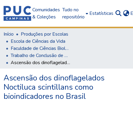
Comunidades
Tudo no
Estatísticas
E
& Coleções
repositório
Início
Produções por Escolas
Escola de Ciências da Vida
Faculdade de Ciências Biológicas
Trabalho de Conclusão de Curso (TCC)
Ascensão dos dinoflagelados Noctiluca scintillans como bioindicadores no Brasil
Ascensão dos dinoflagelados
Noctiluca scintillans como
bioindicadores no Brasil