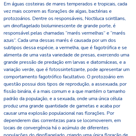
Em águas costeiras de mares temperados e tropicais, cada
vez mais ocorrem as florações de algas, bactérias e
protozoários. Dentre os responsáveis, Noctiluca scintllans,
um dinoflagelado bioluminescente de grande porte, é
responsável pelas chamadas “marés vermelhas” e “marés
azuis”. Cada uma dessas marés é causada por um dos
subtipos dessa espécie, a vermelha, que é fagotrófica e se
alimenta de uma vasta variedade de presas, exercendo uma
grande pressão de predação em larvas e diatomáceas, e a
variação verde, que é fotossintetizante, pode apresentar um
comportamento fagotrófico facultativo. O protozoário em
questão possui dois tipos de reprodução, a assexuada, por
fissão binária, é a mais comum e a que mantém o tamanho
padrão da população, e a sexuada, onde uma única célula
produz uma grande quantidade de gametas e acaba por
causar uma explosão populacional nas florações. Por
dependerem das correntezas para se locomoverem, em
locais de convergência há o acúmulo de diferentes
populações do dinoflagelado, criando uma única floração de