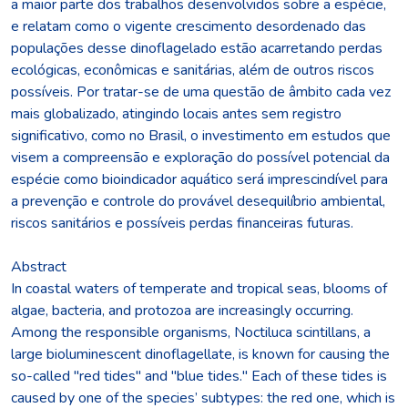
a maior parte dos trabalhos desenvolvidos sobre a espécie,
e relatam como o vigente crescimento desordenado das
populações desse dinoflagelado estão acarretando perdas
ecológicas, econômicas e sanitárias, além de outros riscos
possíveis. Por tratar-se de uma questão de âmbito cada vez
mais globalizado, atingindo locais antes sem registro
significativo, como no Brasil, o investimento em estudos que
visem a compreensão e exploração do possível potencial da
espécie como bioindicador aquático será imprescindível para
a prevenção e controle do provável desequilíbrio ambiental,
riscos sanitários e possíveis perdas financeiras futuras.
Abstract
In coastal waters of temperate and tropical seas, blooms of
algae, bacteria, and protozoa are increasingly occurring.
Among the responsible organisms, Noctiluca scintillans, a
large bioluminescent dinoflagellate, is known for causing the
so-called "red tides" and "blue tides." Each of these tides is
caused by one of the species’ subtypes: the red one, which is