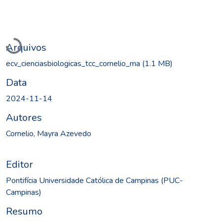
Carregando...
Arquivos
ecv_cienciasbiologicas_tcc_cornelio_ma
(1.1 MB)
Data
2024-11-14
Autores
Cornelio, Mayra Azevedo
Editor
Pontifícia Universidade Católica de Campinas (PUC-
Campinas)
Resumo