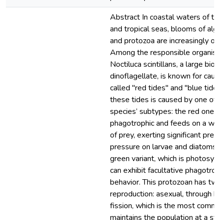
Abstract In coastal waters of t
and tropical seas, blooms of alga
and protozoa are increasingly occ
Among the responsible organis
Noctiluca scintillans, a large bi
dinoflagellate, is known for caus
called "red tides" and "blue tide
these tides is caused by one of 
species’ subtypes: the red one, 
phagotrophic and feeds on a wid
of prey, exerting significant pred
pressure on larvae and diatoms,
green variant, which is photosyn
can exhibit facultative phagotrop
behavior. This protozoan has tw
reproduction: asexual, through b
fission, which is the most comm
maintains the population at a sta