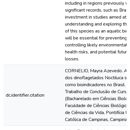
including in regions previously w
significant records, such as Brazil
investment in studies aimed at
understanding and exploring the
of this species as an aquatic bioi
will be essential for preventing 
controlling likely environmental 
health risks, and potential future 
losses.
CORNELIO, Mayra Azevedo. As
dos dinoflagelados Noctiluca sci
como bioindicadores no Brasil. 2
Trabalho de Conclusão de Curso
dc.identifier.citation
(Bacharelado em Ciências Biológ
Faculdade de Ciências Biológica
de Ciências da Vida, Pontifícia 
Católica de Campinas, Campinas