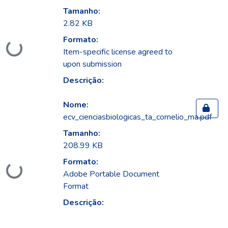
Tamanho:
2.82 KB
Formato:
ando...
Item-specific license agreed to
upon submission
Descrição:
Nome:
ecv_cienciasbiologicas_ta_cornelio_ma.pdf
Tamanho:
208.99 KB
Formato:
ando...
Adobe Portable Document
Format
Descrição: