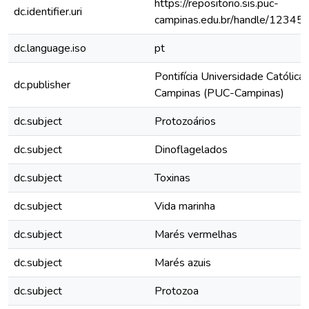
https://repositorio.sis.puc-
dc.identifier.uri
campinas.edu.br/handle/1234
dc.language.iso
pt
Pontifícia Universidade Católica
dc.publisher
Campinas (PUC-Campinas)
dc.subject
Protozoários
dc.subject
Dinoflagelados
dc.subject
Toxinas
dc.subject
Vida marinha
dc.subject
Marés vermelhas
dc.subject
Marés azuis
dc.subject
Protozoa