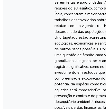
serem feitas e aprofundadas. A
regiões do sul asiático, como Ja
Índia, concentram a maior parte 
trabalhos desenvolvidos sobre a
relatam como o vigente crescim
desordenado das populações d
dinoflagelado estão acarretand
ecológicas, econômicas e sanitár
de outros riscos possíveis. Por 
uma questão de âmbito cada ve
globalizado, atingindo locais an
registro significativo, como no Br
investimento em estudos que v
compreensão e exploração do p
potencial da espécie como bioin
aquático será imprescindível par
prevenção e controle do prováv
desequilíbrio ambiental, riscos s
possíveis perdas financeiras futu