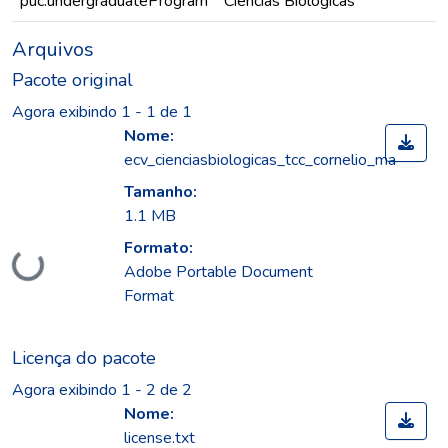
puc.undergraduateProgram
Ciências Biológicas
Arquivos
Pacote original
Agora exibindo
1 - 1 de 1
Nome:
ecv_cienciasbiologicas_tcc_cornelio_ma
Tamanho:
1.1 MB
Formato:
ando...
Adobe Portable Document
Format
Licença do pacote
Agora exibindo
1 - 2 de 2
Nome:
license.txt