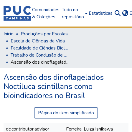
Comunidades
Tudo no
Estatísticas
E
& Coleções
repositório
Início
Produções por Escolas
Escola de Ciências da Vida
Faculdade de Ciências Biológicas
Trabalho de Conclusão de Curso (TCC)
Ascensão dos dinoflagelados Noctiluca scintillans como bioindicadores no Brasil
Ascensão dos dinoflagelados
Noctiluca scintillans como
bioindicadores no Brasil
Página do item simplificado
dc.contributor.advisor
Ferreira, Luiza Ishikawa