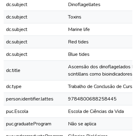
dc.subject
Dinoflagellates
dc.subject
Toxins
dc.subject
Marine life
dc.subject
Red tides
dc.subject
Blue tides
Ascensão dos dinoflagelados No
dc.title
scintillans como bioindicadores n
dc.type
Trabalho de Conclusão de Curso
person.identifier.lattes
9784800688258445
puc.Escola
Escola de Ciências da Vida
puc.graduateProgram
Não se aplica