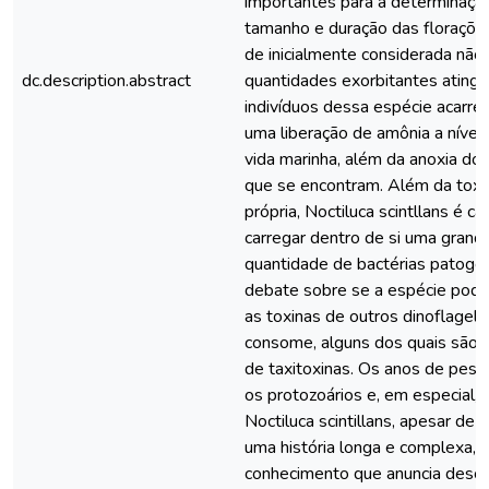
importantes para a determinaçã
tamanho e duração das floraçõe
de inicialmente considerada não 
dc.description.abstract
quantidades exorbitantes atingi
indivíduos dessa espécie acarr
uma liberação de amônia a nível 
vida marinha, além da anoxia do
que se encontram. Além da toxi
própria, Noctiluca scintllans é c
carregar dentro de si uma grand
quantidade de bactérias patogên
debate sobre se a espécie pode
as toxinas de outros dinoflagel
consome, alguns dos quais são 
de taxitoxinas. Os anos de pesq
os protozoários e, em especial, 
Noctiluca scintillans, apesar de 
uma história longa e complexa
conhecimento que anuncia desco