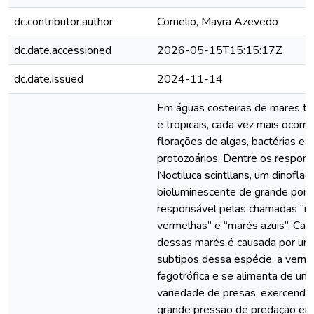
dc.contributor.author
Cornelio, Mayra Azevedo
dc.date.accessioned
2026-05-15T15:15:17Z
dc.date.issued
2024-11-14
Em águas costeiras de mares t
e tropicais, cada vez mais ocorr
florações de algas, bactérias e
protozoários. Dentre os respons
Noctiluca scintllans, um dinofla
bioluminescente de grande porte
responsável pelas chamadas “m
vermelhas” e “marés azuis”. Ca
dessas marés é causada por um
subtipos dessa espécie, a verme
fagotrófica e se alimenta de um
variedade de presas, exercend
grande pressão de predação em 