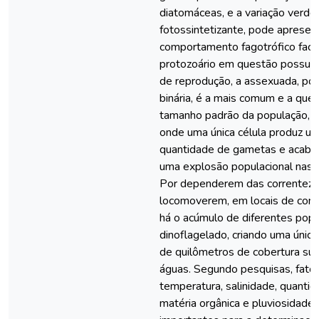
diatomáceas, e a variação verde,
fotossintetizante, pode apresen
comportamento fagotrófico facul
protozoário em questão possui d
de reprodução, a assexuada, por
binária, é a mais comum e a qu
tamanho padrão da população, e
onde uma única célula produz u
quantidade de gametas e acaba 
uma explosão populacional nas f
Por dependerem das correnteza
locomoverem, em locais de conv
há o acúmulo de diferentes pop
dinoflagelado, criando uma única
de quilômetros de cobertura supe
águas. Segundo pesquisas, fato
temperatura, salinidade, quanti
matéria orgânica e pluviosidade