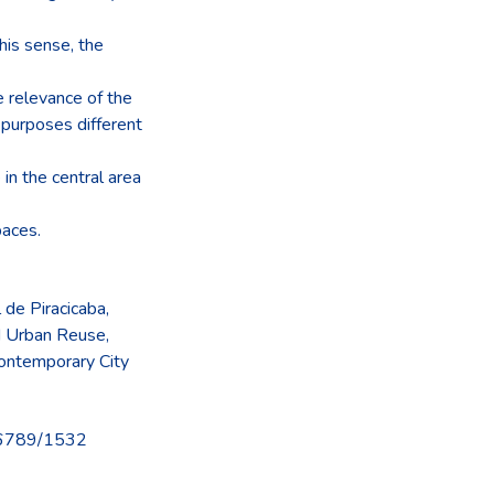
this sense, the
e relevance of the
 purposes different
in the central area
paces.
 de Piracicaba
,
nd Urban Reuse
,
ontemporary City
456789/1532