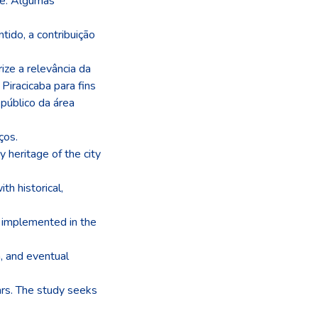
de: Algumas
tido, a contribuição
ze a relevância da
Piracicaba para fins
 público da área
ços.
y heritage of the city
th historical,
s implemented in the
, and eventual
ars. The study seeks