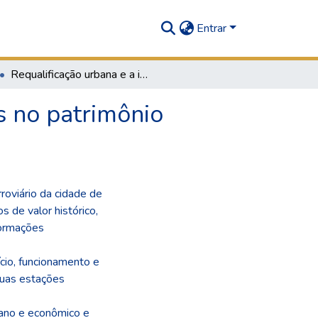
Entrar
Requalificação urbana e a introdução de novos usos no patrimônio ferroviário de Piracicaba
s no patrimônio
rroviário da cidade de
os de valor histórico,
formações
cio, funcionamento e
suas estações
ano e econômico e