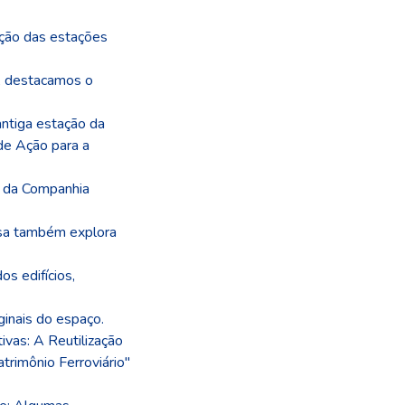
cação das estações
, destacamos o
antiga estação da
de Ação para a
xo da Companhia
isa também explora
s edifícios,
ginais do espaço.
ivas: A Reutilização
rimônio Ferroviário"