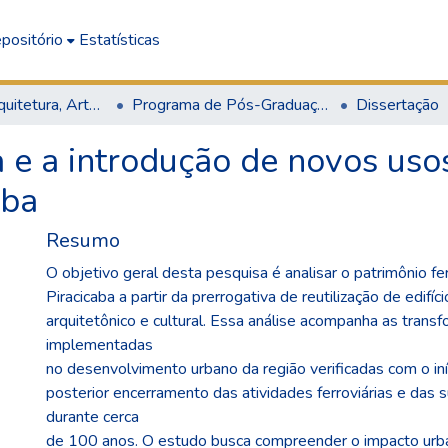
positório
Estatísticas
Escola de Arquitetura, Artes e Design
Programa de Pós-Graduação em Arquitetura e Urbanismo
Dissertação
 e a introdução de novos uso
aba
Resumo
O objetivo geral desta pesquisa é analisar o patrimônio fe
Piracicaba a partir da prerrogativa de reutilização de edifíci
arquitetônico e cultural. Essa análise acompanha as trans
implementadas
no desenvolvimento urbano da região verificadas com o iní
posterior encerramento das atividades ferroviárias e das 
durante cerca
de 100 anos. O estudo busca compreender o impacto urb