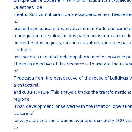
Enrique Larive López e "Patrimônio Industrial na Atualida
Questões" de
Beatriz Kull, contribuíram para essa perspectiva. Nesse sen
da
presente pesquisa é desenvolver um método que caracteri
readequação e reutilização dos patrimônios ferroviários de 
diferentes dos originais, focando na valorização do espaço
central e
analisando o uso atual pela população nesses novos espa
The main objective of this research is to analyze the railwa
of
Piracicaba from the perspective of the reuse of buildings wi
architectural,
and cultural value. This analysis tracks the transformation
region's
urban development, observed with the initiation, operation
closure of
railway activities and stations over approximately 100 ye
to