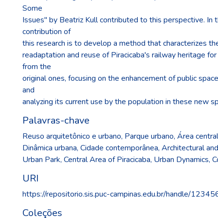
Some
Issues" by Beatriz Kull contributed to this perspective. In 
contribution of
this research is to develop a method that characterizes th
readaptation and reuse of Piracicaba's railway heritage for
from the
original ones, focusing on the enhancement of public space 
and
analyzing its current use by the population in these new s
Palavras-chave
Reuso arquitetônico e urbano
,
Parque urbano
,
Área central
Dinâmica urbana
,
Cidade contemporânea
,
Architectural a
Urban Park
,
Central Area of Piracicaba
,
Urban Dynamics
,
C
URI
https://repositorio.sis.puc-campinas.edu.br/handle/123
Coleções