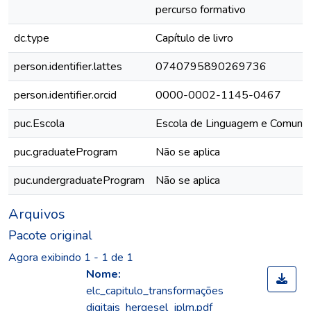
percurso formativo
dc.type
Capítulo de livro
person.identifier.lattes
0740795890269736
person.identifier.orcid
0000-0002-1145-0467
puc.Escola
Escola de Linguagem e Comunic
puc.graduateProgram
Não se aplica
puc.undergraduateProgram
Não se aplica
Arquivos
Pacote original
Agora exibindo
1 - 1 de 1
Nome:
elc_capitulo_transformações
digitais_hergesel_jplm.pdf