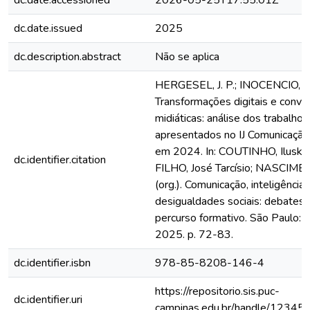
dc.date.accessioned
2026-05-25T17:55:01Z
dc.date.issued
2025
dc.description.abstract
Não se aplica
HERGESEL, J. P.; INOCENCIO, L. 
Transformações digitais e conve
midiáticas: análise dos trabalhos
apresentados no IJ Comunicação
em 2024. In: COUTINHO, Iluska
dc.identifier.citation
FILHO, José Tarcísio; NASCIME
(org.). Comunicação, inteligência ar
desigualdades sociais: debates
percurso formativo. São Paulo: I
2025. p. 72-83.
dc.identifier.isbn
978-85-8208-146-4
https://repositorio.sis.puc-
dc.identifier.uri
campinas.edu.br/handle/1234