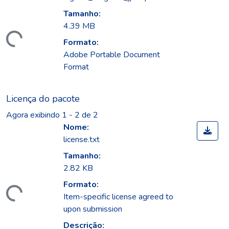
Tamanho:
4.39 MB
gando...
Formato:
Adobe Portable Document
Format
Licença do pacote
Agora exibindo
1 - 2 de 2
Nome:
license.txt
Tamanho:
2.82 KB
Formato:
gando...
Item-specific license agreed to
upon submission
Descrição: