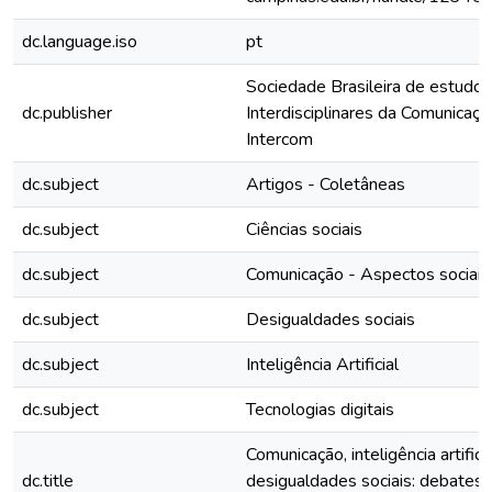
dc.language.iso
pt
Sociedade Brasileira de estudos
dc.publisher
Interdisciplinares da Comunicaçã
Intercom
dc.subject
Artigos - Coletâneas
dc.subject
Ciências sociais
dc.subject
Comunicação - Aspectos sociais
dc.subject
Desigualdades sociais
dc.subject
Inteligência Artificial
dc.subject
Tecnologias digitais
Comunicação, inteligência artificia
dc.title
desigualdades sociais: debates