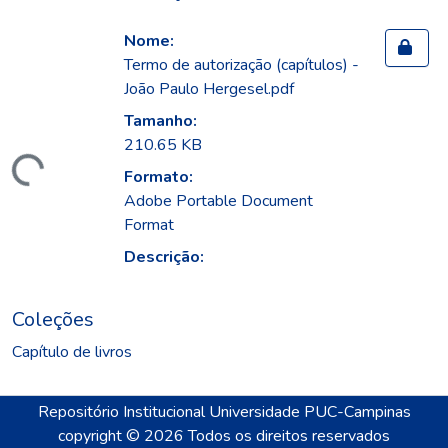
Nome:
Termo de autorização (capítulos) -
João Paulo Hergesel.pdf
Tamanho:
210.65 KB
gando...
Formato:
Adobe Portable Document
Format
Descrição:
Coleções
Capítulo de livros
Repositório Institucional Universidade PUC-Campinas
copyright © 2026
Todos os direitos reservados