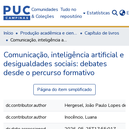
Comunidades
Tudo no
Estatísticas
E
& Coleções
repositório
Início
Produção acadêmica e científica
Capítulo de livros
Comunicação, inteligência artificial e desigualdades sociais: debates desde o percurso formativo
Comunicação, inteligência artificial e
desigualdades sociais: debates
desde o percurso formativo
Página do item simplificado
dc.contributor.author
Hergesel, João Paulo Lopes de 
dc.contributor.author
Inocêncio, Luana