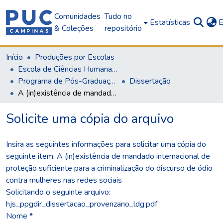
Comunidades
Tudo no
Estatísticas
E
& Coleções
repositório
Início
Produções por Escolas
Escola de Ciências Humanas, Jurídicas e Sociais
Programa de Pós-Graduação em Direito
Dissertação
A (in)existência de mandado internacional de proteção suficiente para a criminalização do discurso de ódio contra mulheres nas redes sociais
Solicite uma cópia do arquivo
Insira as seguintes informações para solicitar uma cópia do
seguinte item:
A (in)existência de mandado internacional de
proteção suficiente para a criminalização do discurso de ódio
contra mulheres nas redes sociais
Solicitando o seguinte arquivo:
hjs_ppgdir_dissertacao_provenzano_ldg.pdf
Nome *