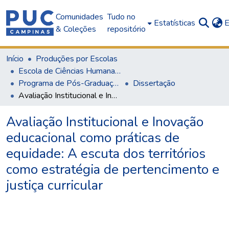
Comunidades
Tudo no
Estatísticas
E
& Coleções
repositório
Início
Produções por Escolas
Escola de Ciências Humanas, Jurídicas e Sociais
Programa de Pós-Graduação em Educação
Dissertação
Avaliação Institucional e Inovação educacional como práticas de equidade: A escuta dos territórios como estratégia de pertencimento e justiça curricular
Avaliação Institucional e Inovação
educacional como práticas de
equidade: A escuta dos territórios
como estratégia de pertencimento e
justiça curricular