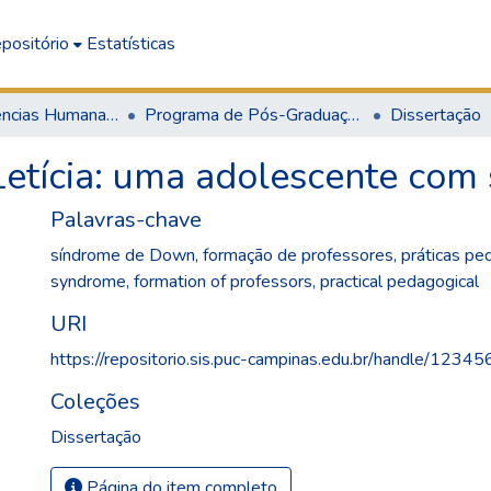
positório
Estatísticas
Escola de Ciências Humanas, Jurídicas e Sociais
Programa de Pós-Graduação em Educação
Dissertação
e Letícia: uma adolescente co
Palavras-chave
síndrome de Down
,
formação de professores
,
práticas pe
syndrome
,
formation of professors
,
practical pedagogical
URI
https://repositorio.sis.puc-campinas.edu.br/handle/123
Coleções
Dissertação
Página do item completo