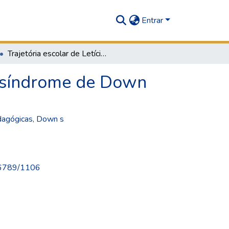
Entrar
Trajetória escolar de Letícia: uma adolescente com síndrome de Down
m síndrome de Down
dagógicas
,
Down s
456789/1106