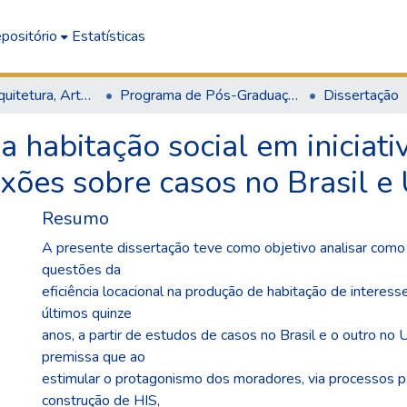
positório
Estatísticas
Escola de Arquitetura, Artes e Design
Programa de Pós-Graduação em Arquitetura e Urbanismo
Dissertação
da habitação social em iniciat
xões sobre casos no Brasil e
Resumo
A presente dissertação teve como objetivo analisar com
questões da
eficiência locacional na produção de habitação de interesse
últimos quinze
anos, a partir de estudos de casos no Brasil e o outro no 
premissa que ao
estimular o protagonismo dos moradores, via processos par
construção de HIS,