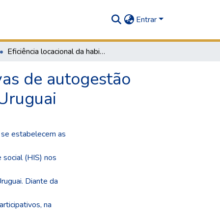
Entrar
Eficiência locacional da habitação social em iniciativas de autogestão contemporânea: Reflexões sobre casos no Brasil e Uruguai
ivas de autogestão
 Uruguai
o se estabelecem as
 social (HIS) nos
Uruguai. Diante da
ticipativos, na