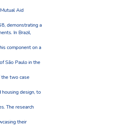
 Mutual Aid
968, demonstrating a
nts. In Brazil,
 this component on a
 of São Paulo in the
f the two case
d housing design, to
ses. The research
wcasing their