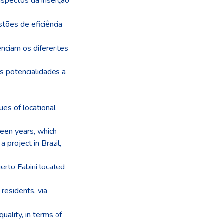
aspectos da inserção
tões de eficiência
nciam os diferentes
s potencialidades a
ues of locational
fteen years, which
 project in Brazil,
uerto Fabini located
residents, via
uality, in terms of