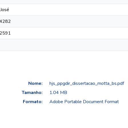
 José
4282
2591
Nome:
hjs_ppgdir_dissertacao_motta_bs.pdf
Tamanho:
1.04 MB
Formato:
Adobe Portable Document Format