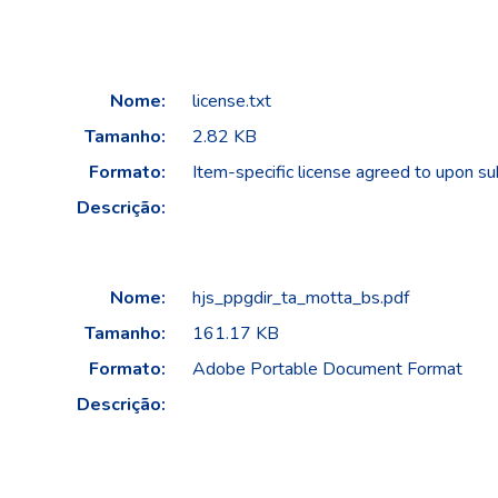
Nome:
license.txt
Tamanho:
2.82 KB
Formato:
Item-specific license agreed to upon s
Descrição:
Nome:
hjs_ppgdir_ta_motta_bs.pdf
Tamanho:
161.17 KB
Formato:
Adobe Portable Document Format
Descrição: