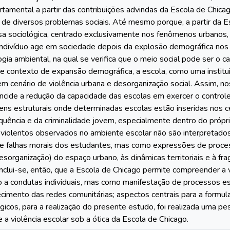
mental a partir das contribuições advindas da Escola de Chicago
 de diversos problemas sociais. Até mesmo porque, a partir da 
a sociológica, centrado exclusivamente nos fenômenos urbanos
indivíduo age em sociedade depois da explosão demográfica nos 
gia ambiental, na qual se verifica que o meio social pode ser o c
se contexto de expansão demográfica, a escola, como uma institui
m cenário de violência urbana e desorganização social. Assim, nos
 incide a redução da capacidade das escolas em exercer o control
ns estruturais onde determinadas escolas estão inseridas nos c
quência e da criminalidade jovem, especialmente dentro do própr
iolentos observados no ambiente escolar não são interpretados
e falhas morais dos estudantes, mas como expressões de process
esorganização) do espaço urbano, às dinâmicas territoriais e à fr
onclui-se, então, que a Escola de Chicago permite compreender a
to a condutas individuais, mas como manifestação de processos e
cimento das redes comunitárias; aspectos centrais para a formula
cos, para a realização do presente estudo, foi realizada uma p
e a violência escolar sob a ótica da Escola de Chicago.