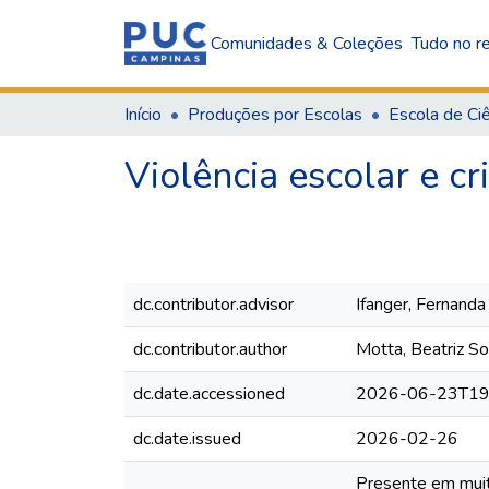
Comunidades & Coleções
Tudo no re
Início
Produções por Escolas
Violência escolar e c
dc.contributor.advisor
Ifanger, Fernanda
dc.contributor.author
Motta, Beatriz S
dc.date.accessioned
2026-06-23T19
dc.date.issued
2026-02-26
Presente em muita