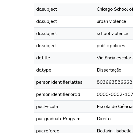
dc.subject
Chicago School o
dc.subject
urban violence
dc.subject
school violence
dc.subject
public policies
dc.title
Violência escolar
dc.type
Dissertação
person.identifier.lattes
803663586668
person.identifier.orcid
0000-0002-10
puc.Escola
Escola de Ciência
puc.graduateProgram
Direito
puc.referee
Bolfarini, Isabell