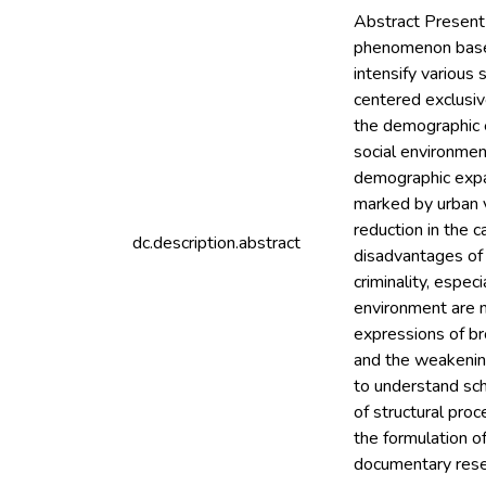
Abstract Present i
phenomenon based 
intensify various
centered exclusiv
the demographic e
social environment
demographic expans
marked by urban vi
reduction in the c
dc.description.abstract
disadvantages of 
criminality, espec
environment are no
expressions of bro
and the weakening
to understand sch
of structural pro
the formulation o
documentary resea