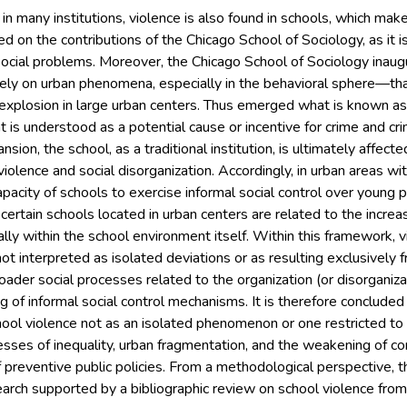
n many institutions, violence is also found in schools, which make
on the contributions of the Chicago School of Sociology, as it is
 social problems. Moreover, the Chicago School of Sociology inaug
ely on urban phenomena, especially in the behavioral sphere—that i
xplosion in large urban centers. Thus emerged what is known as 
 is understood as a potential cause or incentive for crime and cri
ion, the school, as a traditional institution, is ultimately affect
olence and social disorganization. Accordingly, in urban areas with 
apacity of schools to exercise informal social control over young p
certain schools located in urban centers are related to the increa
ially within the school environment itself. Within this framework,
t interpreted as isolated deviations or as resulting exclusively f
ader social processes related to the organization (or disorganizat
 of informal social control mechanisms. It is therefore concluded
ool violence not as an isolated phenomenon or one restricted to i
cesses of inequality, urban fragmentation, and the weakening of
f preventive public policies. From a methodological perspective,
rch supported by a bibliographic review on school violence from