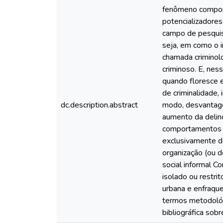
fenômeno comporta
potencializadores
campo de pesquis
seja, em como o 
chamada criminolo
criminoso. E, nes
quando floresce e
de criminalidade,
dc.description.abstract
modo, desvantage
aumento da delin
comportamentos v
exclusivamente d
organização (ou d
social informal C
isolado ou restri
urbana e enfraque
termos metodológi
bibliográfica sobr