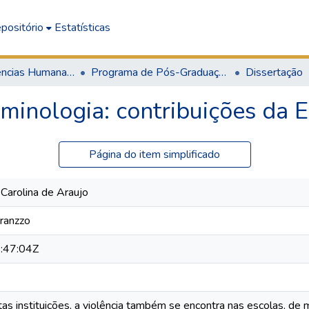
positório
Estatísticas
Escola de Ciências Humanas, Jurídicas e Sociais
Programa de Pós-Graduação em Direito
Dissertação
riminologia: contribuições da 
Página do item simplificado
 Carolina de Araujo
oranzzo
:47:04Z
s instituições, a violência também se encontra nas escolas, de m