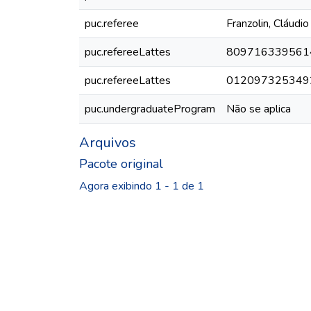
puc.referee
Franzolin, Cláudio
puc.refereeLattes
809716339561
puc.refereeLattes
012097325349
puc.undergraduateProgram
Não se aplica
Arquivos
Pacote original
Agora exibindo
1 - 1 de 1
Carregando...