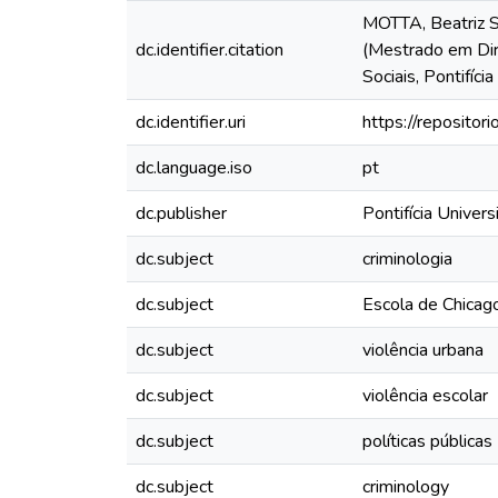
MOTTA, Beatriz So
dc.identifier.citation
(Mestrado em Dir
Sociais, Pontifíc
dc.identifier.uri
https://reposito
dc.language.iso
pt
dc.publisher
Pontifícia Unive
dc.subject
criminologia
dc.subject
Escola de Chicag
dc.subject
violência urbana
dc.subject
violência escolar
dc.subject
políticas públicas
dc.subject
criminology